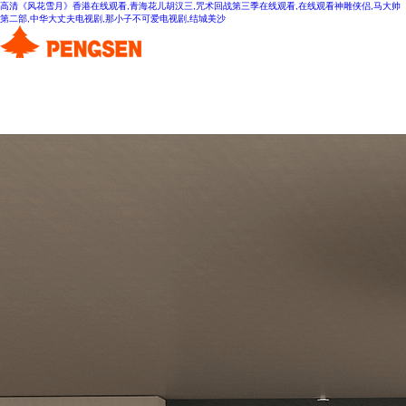
高清《风花雪月》香港在线观看,青海花儿胡汉三,咒术回战第三季在线观看,在线观看神雕侠侣,马大帅
第二部,中华大丈夫电视剧,那小子不可爱电视剧,结城美沙